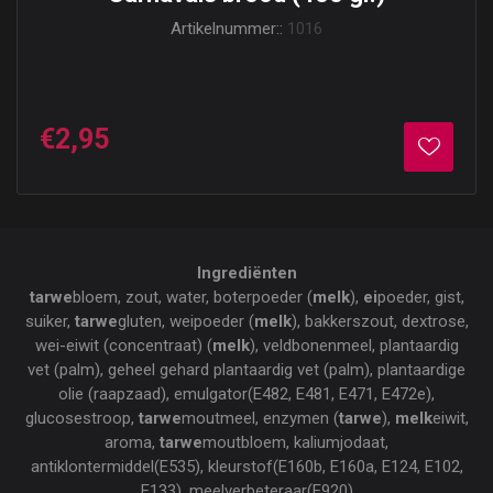
Artikelnummer::
1016
€2,95
Ingrediënten
tarwe
bloem, zout, water, boterpoeder (
melk
),
ei
poeder, gist,
suiker,
tarwe
gluten, weipoeder (
melk
), bakkerszout, dextrose,
wei-eiwit (concentraat) (
melk
), veldbonenmeel, plantaardig
vet (palm), geheel gehard plantaardig vet (palm), plantaardige
olie (raapzaad), emulgator(E482, E481, E471, E472e),
glucosestroop,
tarwe
moutmeel, enzymen (
tarwe
),
melk
eiwit,
aroma,
tarwe
moutbloem, kaliumjodaat,
antiklontermiddel(E535), kleurstof(E160b, E160a, E124, E102,
E133), meelverbeteraar(E920)