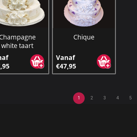
Champagne
Chique
white taart
naf
Vanaf
,95
€47,95
1
2
3
4
5