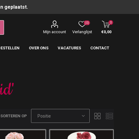
n geplaatst.
0
(0)
Mijn account
Verlanglijst
€0,00
BESTELLEN
OVER ONS
VACATURES
CONTACT
id'
SORTEREN OP