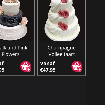
alk and Pink
Champagne
Flowers
Voilee taart
af
Vanaf
95
€47,95