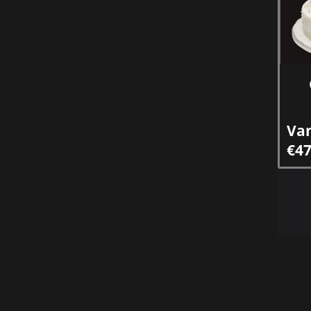
Va
€47