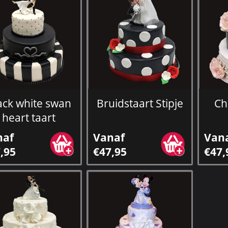
ack white swan
Bruidstaart Stipje
Ch
heart taart
naf
Vanaf
Van
,95
€47,95
€47,