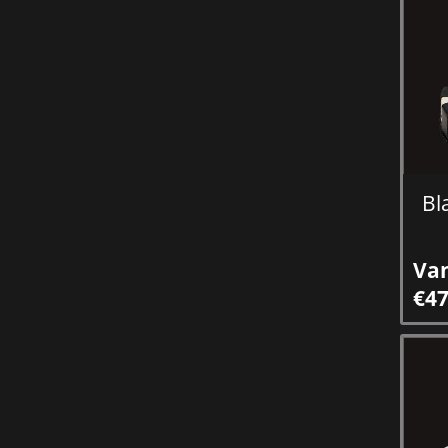
Bl
Va
€47