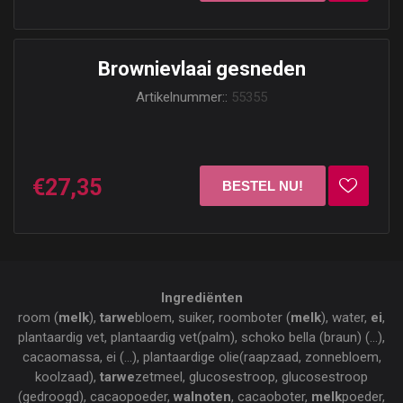
Brownievlaai gesneden
Artikelnummer::
55355
€27,35
Ingrediënten
room (
melk
),
tarwe
bloem, suiker, roomboter (
melk
), water,
ei
,
plantaardig vet, plantaardig vet(palm), schoko bella (braun) (...),
cacaomassa, ei (...), plantaardige olie(raapzaad, zonnebloem,
koolzaad),
tarwe
zetmeel, glucosestroop, glucosestroop
(gedroogd), cacaopoeder,
walnoten
, cacaoboter,
melk
poeder,