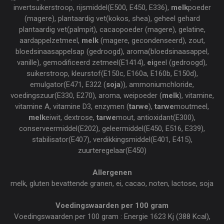
invertsuikerstroop, rijsmiddel(E500, E450, E336),
melk
poeder
(magere), plantaardig vet(kokos, shea), geheel gehard
plantaardig vet(palmpit), cacaopoeder (magere), gelatine,
aardappelzetmeel,
melk
(magere, gecondenseerd), zout,
bloedsinaasappelsap (gedroogd), aroma(bloedsinaasappel,
vanille), gemodificeerd zetmeel(E1414),
ei
geel (gedroogd),
suikerstroop, kleurstof(E150c, E160a, E160b, E150d),
emulgator(E471, E322 (
soja
)), ammoniumchloride,
voedingszuur(E330, E270), aroma, weipoeder (
melk
), vitamine,
vitamine A, vitamine D3, enzymen (
tarwe
),
tarwe
moutmeel,
melk
eiwit, dextrose,
tarwe
mout, antioxidant(E300),
conserveermiddel(E202), geleermiddel(E450, E516, E339),
stabilisator(E407), verdikkingsmiddel(E401, E415),
zuurteregelaar(E450)
Allergenen
melk, gluten bevattende granen, ei, cacao, noten, lactose, soja
Voedingswaarden per 100 gram
Voedingswaarden per 100 gram : Energie 1623 Kj (388 Kcal),