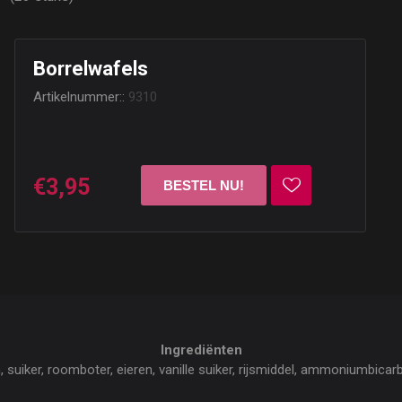
Borrelwafels
Artikelnummer::
9310
€3,95
Ingrediënten
suiker, roomboter, eieren, vanille suiker, rijsmiddel, ammoniumbicar