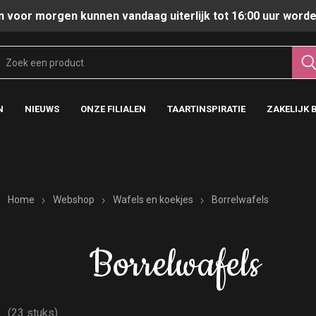
n voor morgen kunnen vandaag uiterlijk tot 16:00 uur worde
N
NIEUWS
ONZE FILIALEN
TAARTINSPIRATIE
ZAKELIJK 
Home
Webshop
Wafels en koekjes
Borrelwafels
Borrelwafels
(23 stuks)