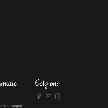
rmatie
Volg ons
stelde vragen