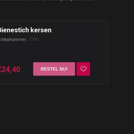
Bienestich kersen
rtikelnummer::
7700
€24,40