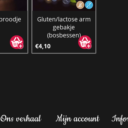
 broodje
Gluten/lactose arm
gebakje
(bosbessen)
€4,10
Ons verhaal
Mijn account
Info