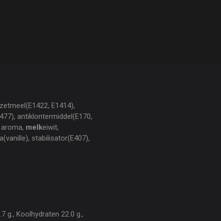
 zetmeel(E1422, E1414),
E477), antiklontermiddel(E170,
, aroma,
melk
eiwit,
vanille), stabilisator(E407),
7 g., Koolhydraten 22.0 g.,