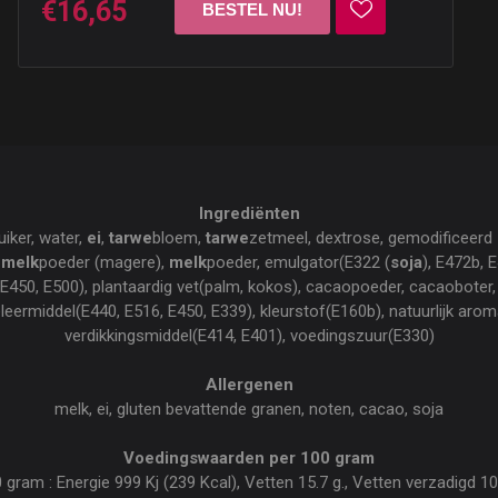
€16,65
Ingrediënten
uiker, water,
ei
,
tarwe
bloem,
tarwe
zetmeel, dextrose, gemodificeerd
,
melk
poeder (magere),
melk
poeder, emulgator(E322 (
soja
), E472b, 
l(E450, E500), plantaardig vet(palm, kokos), cacaopoeder, cacaoboter
ermiddel(E440, E516, E450, E339), kleurstof(E160b), natuurlijk aroma(
verdikkingsmiddel(E414, E401), voedingszuur(E330)
Allergenen
melk, ei, gluten bevattende granen, noten, cacao, soja
Voedingswaarden per 100 gram
am : Energie 999 Kj (239 Kcal), Vetten 15.7 g., Vetten verzadigd 10.