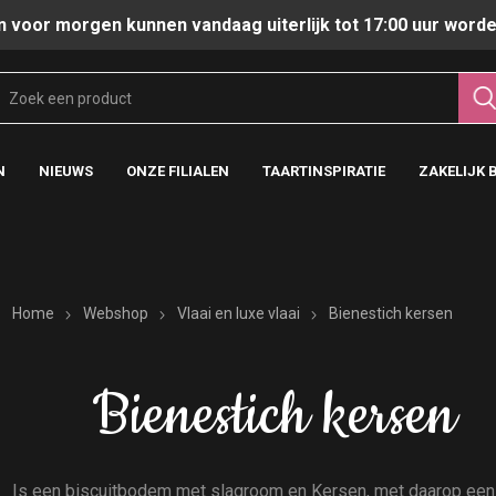
n voor morgen kunnen vandaag uiterlijk tot 17:00 uur worde
N
NIEUWS
ONZE FILIALEN
TAARTINSPIRATIE
ZAKELIJK 
Home
Webshop
Vlaai en luxe vlaai
Bienestich kersen
Bienestich kersen
Is een biscuitbodem met slagroom en Kersen, met daarop een 