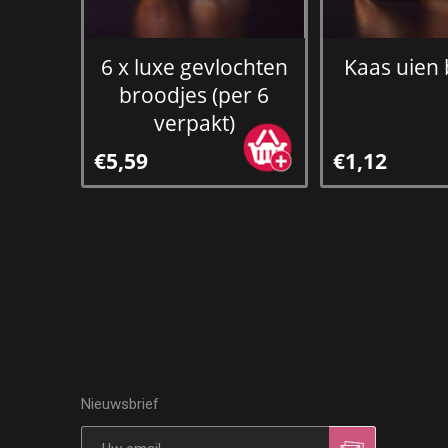
6 x luxe gevlochten
Kaas uien
broodjes (per 6
verpakt)
€5,59
€1,12
Nieuwsbrief