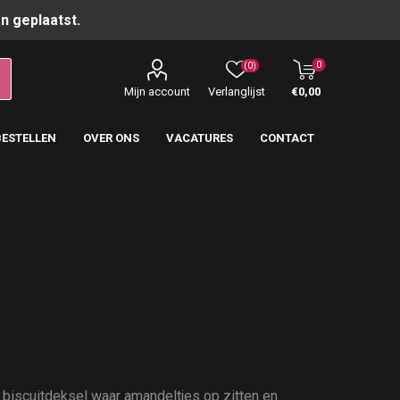
n geplaatst.
0
(0)
Mijn account
Verlanglijst
€0,00
BESTELLEN
OVER ONS
VACATURES
CONTACT
biscuitdeksel waar amandeltjes op zitten en