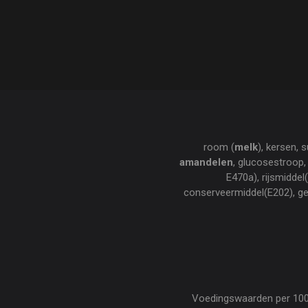
room (
melk
), kersen, s
amandelen
, glucosestroop
E470a), rijsmidde
conserveermiddel(E202), gele
Voedingswaarden per 100 gr