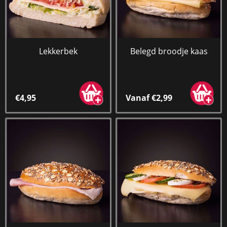
Lekkerbek
Belegd broodje kaas
€4,95
Vanaf €2,99