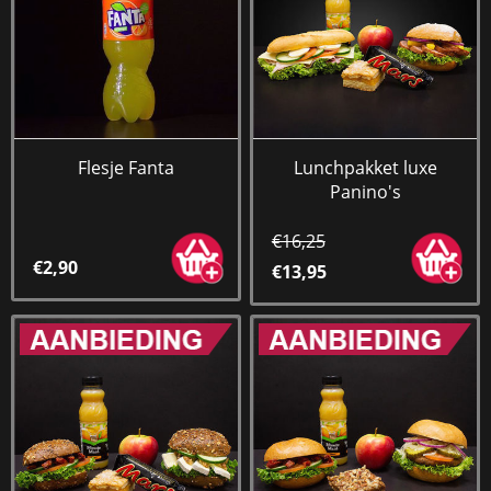
Flesje Fanta
Lunchpakket luxe
Panino's
€16,25
€2,90
€13,95