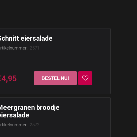
Schnitt eiersalade
rtikelnummer::
2571
€4,95
Meergranen broodje
eiersalade
rtikelnummer::
2572