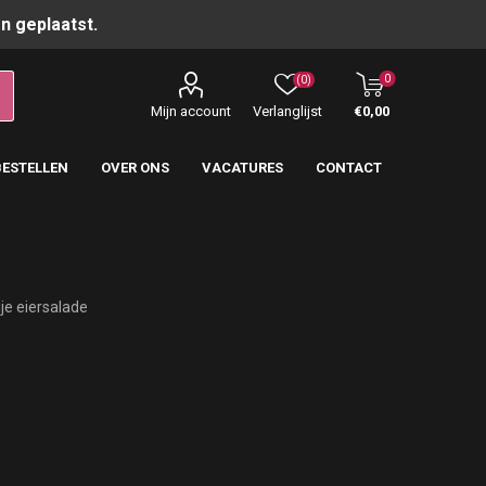
n geplaatst.
0
(0)
Mijn account
Verlanglijst
€0,00
BESTELLEN
OVER ONS
VACATURES
CONTACT
je eiersalade