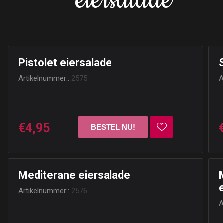
eiersalade
Pistolet eiersalade
Artikelnummer::
2575
A
€4,95
Mediterane eiersalade
Artikelnummer::
2576
A