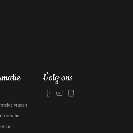
rmatie
Volg ons
stelde vragen
nformatie
notice