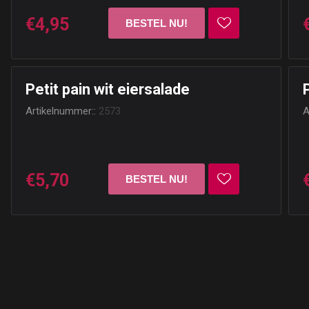
€4,95
Petit pain wit eiersalade
Artikelnummer::
2573
A
€5,70