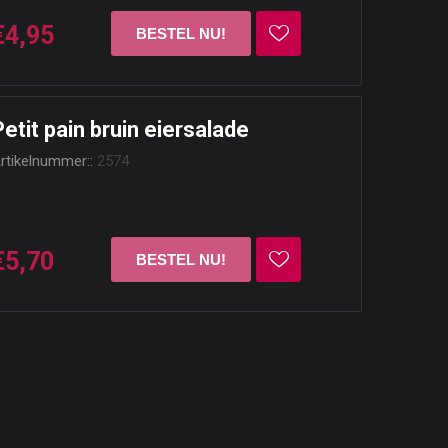
€4,95
Petit pain bruin eiersalade
rtikelnummer::
2574
€5,70