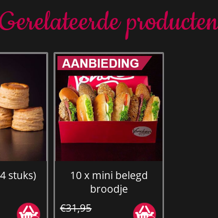
Gerelateerde producte
(4 stuks)
10 x mini belegd
broodje
€31,95