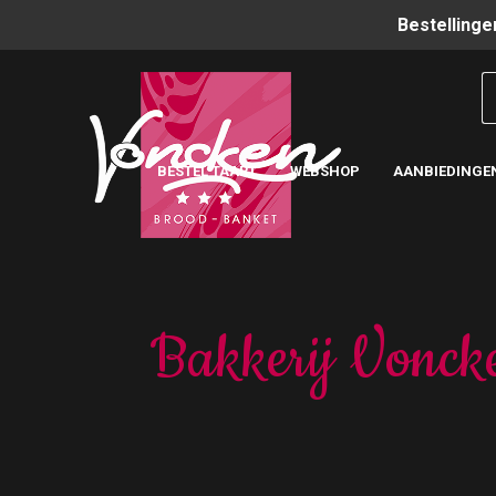
Bestellinge
BESTEL TAART
WEBSHOP
AANBIEDINGE
Bakkerij Voncke