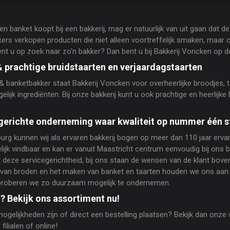
n banket koopt bij een bakkerij, mag er natuurlijk van uit gaan dat d
kers verkopen producten die niet alleen voortreffelijk smaken, maar
ent u op zoek naar zo'n bakker? Dan bent u bij Bakkerij Voncken op d
& prachtige bruidstaarten en verjaardagstaarten
banketbakker staat Bakkerij Voncken voor overheerlijke broodjes, tal
ijk ingrediënten. Bij onze bakkerij kunt u ook prachtige en heerlijke 
egerichte onderneming waar kwaliteit op nummer één s
burg kunnen wij als ervaren bakkerij bogen op meer dan 110 jaar ervar
lijk vindbaar en kan er vanuit Maastricht centrum eenvoudig bij ons 
deze servicegerichtheid, bij ons staan de wensen van de klant bov
ken van broden en het maken van banket en taarten houden we ons aa
proberen we zo duurzaam mogelijk te ondernemen.
? Bekijk ons assortiment nu!
ogelijkheden zijn of direct een bestelling plaatsen? Bekijk dan onze
filialen of online!