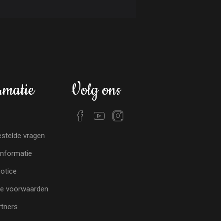
rmatie
Volg ons
stelde vragen
nformatie
notice
e voorwaarden
tners