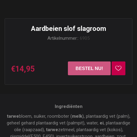
Aardbeien slof slagroom
Artikelnummer::
6905
€14,95
Ingrediënten
tarwe
bloem, suiker, roomboter (
melk
), plantaardig vet (palm),
geheel gehard plantaardig vet (palmpit), water,
ei
, plantaardige
olie (raapzaad),
tarwe
zetmeel, plantaardig vet (kokos),
rijsmiddel(E500, E450), invertsuikerstroop, aardbeien, zout,