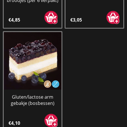
broodjes (per 6 verpakt)
€4,85
€3,05
Gluten/lactose arm
gebakje (bosbessen)
€4,10