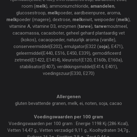
room (
melk
), ammoniumchloride,
amandelen
,
glucosestroop,
melk
poeder, aardbeienpuree, aroma,
melk
poeder (magere), dextrose,
melk
eiwit, weipoeder (
melk
),
vitamine A, vitamine D3, enzymen (
tarwe
),
tarwe
moutmeel,
cacaomassa, cacaoboter, geheel gehard plantaardig vet
(kokos), cacaopoeder, natuurlijk aroma (vanille),
conserveermiddel(E202), emulgator(E322 (
soja
), E471),
geleermiddel(E440, E516, E450, E339), gemodificeerd
zetmeel(E1422, E1414), kleurstof(E120, E160b, E160a),
stabilisator(E407), verdikkingsmiddel(E414, E401),
voedingszuur(E330, E270)
Allergenen
gluten bevattende granen, melk, ei, noten, soja, cacao
Voedingswaarden per 100 gram
Voedingswaarden per 100 gram : Energie 1198 Kj (286 Kcal),
Vetten 14,47 g., Vetten verzadigd 9,11 g., Koolhydraten 34,7g.,