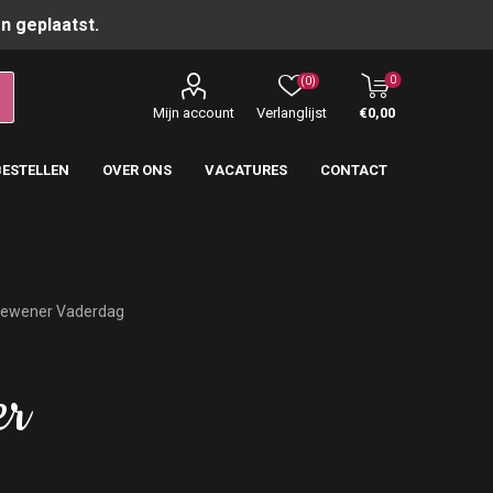
n geplaatst.
0
(0)
Mijn account
Verlanglijst
€0,00
BESTELLEN
OVER ONS
VACATURES
CONTACT
dewener Vaderdag
er