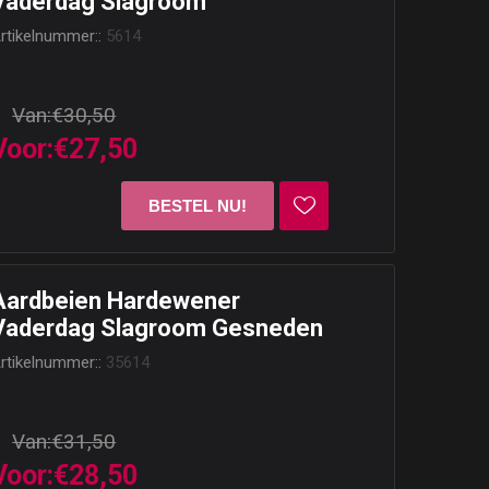
Vaderdag Slagroom
rtikelnummer::
5614
Van:
€30,50
Voor:
€27,50
Aardbeien Hardewener
Vaderdag Slagroom Gesneden
rtikelnummer::
35614
Van:
€31,50
Voor:
€28,50