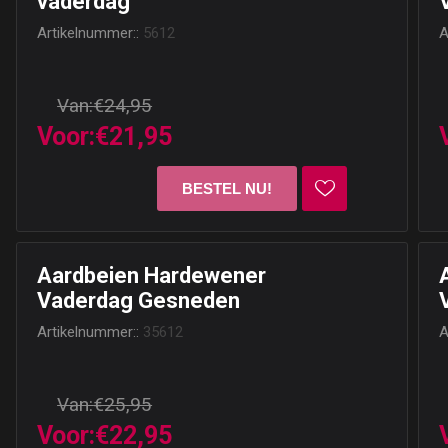
vaderdag
Artikelnummer::
5612
A
Van:
€24,95
Voor:
€21,95
Aardbeien Hardewener
Vaderdag Gesneden
Artikelnummer::
35612
A
Van:
€25,95
Voor:
€22,95