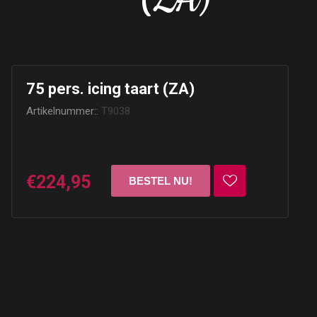
(ZA)
75 pers. icing taart (ZA)
Artikelnummer::
T9038
€224,95