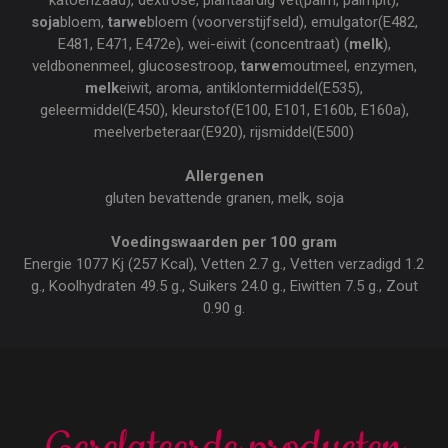
katoenzaad), dextrose, plantaardig vet(palm, palmpit),
soja
bloem,
tarwe
bloem (voorverstijfseld), emulgator(E482,
E481, E471, E472e), wei-eiwit (concentraat) (
melk
),
veldbonenmeel, glucosestroop,
tarwe
moutmeel, enzymen,
melk
eiwit, aroma, antiklontermiddel(E535),
geleermiddel(E450), kleurstof(E100, E101, E160b, E160a),
meelverbeteraar(E920), rijsmiddel(E500)
Allergenen
gluten bevattende granen, melk, soja
Voedingswaarden per 100 gram
Energie 1077 Kj (257 Kcal), Vetten 2.7 g., Vetten verzadigd 1.2
g., Koolhydraten 49.5 g., Suikers 24.0 g., Eiwitten 7.5 g., Zout
0.90 g.