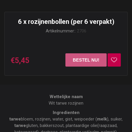
6 x rozijnenbollen (per 6 verpakt)
Artikelnummer::
2706
€5,45
Wettelijke naam
Wit tarwe rozijnen
Ingredienten
tarwe
bloem, rozijnen, water, gist, weipoeder (
melk
), suiker,
tarwe
gluten, bakkerszout, plantaardige olie(raapzaad,