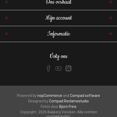
Ons verhaal
Mijn account
Informatie
Volg ons
Powered by
nopCommerce
and
Compad software
Designed by
Compad Reclamestudio
Foto's door
Bjorn Frins
Copyright ; 2026 Bakkerij Voncken. Alle rechten
voorbehouden.