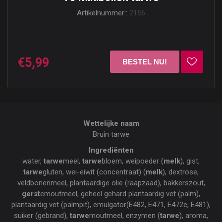
Artikelnummer::
2156
€5,99
Wettelijke naam
Bruin tarwe
Ingrediënten
water,
tarwe
meel,
tarwe
bloem, weipoeder (
melk
), gist,
tarwe
gluten, wei-eiwit (concentraat) (
melk
), dextrose,
veldbonenmeel, plantaardige olie (raapzaad), bakkerszout,
gerst
emoutmeel, geheel gehard plantaardig vet (palm),
plantaardig vet (palmpit), emulgator(E482, E471, E472e, E481),
suiker (gebrand),
tarwe
moutmeel, enzymen (
tarwe
), aroma,