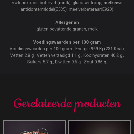
erwtenextract, botervet (
melk
), glucosestroop,
melk
eiwit,
antiklontermiddel(E535), meelverbeteraar(E920)
Allergenen
gluten bevattende granen, melk
Voedingswaarden per 100 gram
Voedingswaarden per 100 gram : Energie 969 Kj (231 Kcal),
Vetten 2.8 g., Vetten verzadigd 1.1 g., Koolhydraten 40.2 g.,
Suikers 5.7 g., Eiwitten 9.6 g., Zout 0.86 g.
Gerelateerde producten