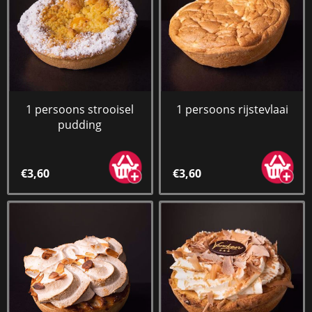
1 persoons strooisel
1 persoons rijstevlaai
pudding
€3,60
€3,60