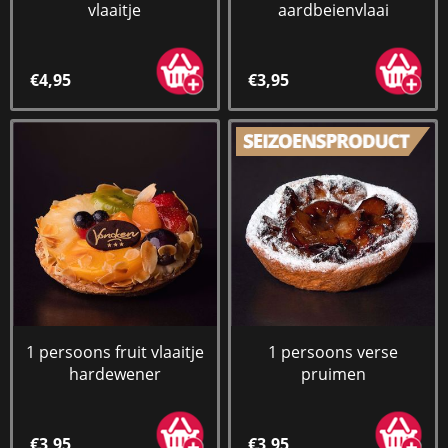
vlaaitje
aardbeienvlaai
€4,95
€3,95
1 persoons fruit vlaaitje
1 persoons verse
hardewener
pruimen
€3,95
€3,95