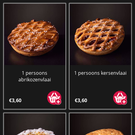
1 persoons
1 persoons kersenvlaai
abrikozenvlaai
€3,60
€3,60