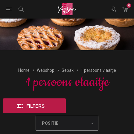
0
Bestellingen voor morgen kunnen vandaag uiterlijk tot
17:00 uur worden geplaatst.
Home
Webshop
Gebak
1 persoons vlaaitje
1 persoons vlaaitje
FILTERS