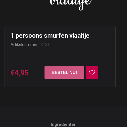
vlaaitje
1 persoons smurfen vlaaitje
Artikelnummer::
3131
€4,95
Ingrediënten