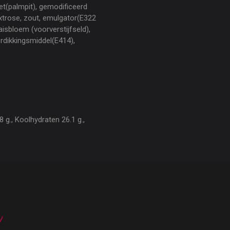
et(palmpit), gemodificeerd
extrose, zout, emulgator(E322
aisbloem (voorverstijfseld),
erdikkingsmiddel(E414),
 g., Koolhydraten 26.1 g.,
n