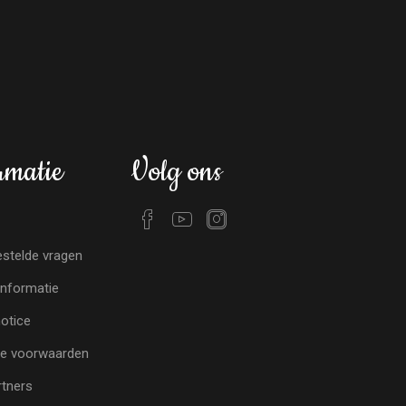
rmatie
Volg ons
stelde vragen
nformatie
notice
e voorwaarden
tners