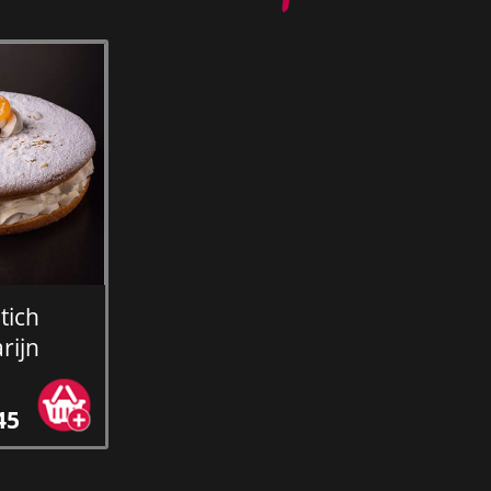
tich
rijn
45