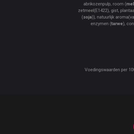
abrikozenpulp, room (
mel
zetmeel(E1422), gist, planta
(
soja
)), natuurlijk aroma(v
enzymen (
tarwe
), co
Voedingswaarden per 100 g