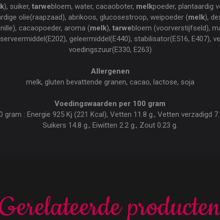
k
), suiker,
tarwe
bloem, water, cacaoboter,
melk
poeder, plantaardig v
ardige olie(raapzaad), abrikoos, glucosestroop, weipoeder (
melk
), d
anille), cacaopoeder, aroma (
melk
),
tarwe
bloem (voorverstijfseld), m
nserveermiddel(E202), geleermiddel(E440), stabilisator(E516, E407), v
voedingszuur(E330, E263)
Allergenen
melk, gluten bevattende granen, cacao, lactose, soja
Voedingswaarden per 100 gram
ram : Energie 925 Kj (221 Kcal), Vetten 11.8 g., Vetten verzadigd 7.8
Suikers 14.8 g., Eiwitten 2.2 g., Zout 0.23 g.
Gerelateerde producte