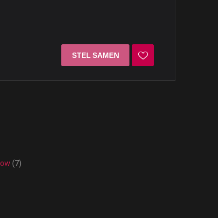
low
(7)