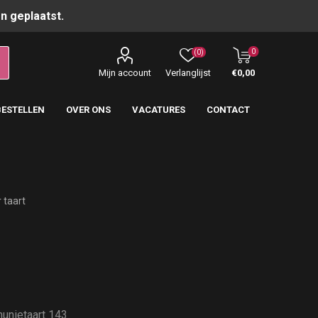
n geplaatst.
0
(0)
Mijn account
Verlanglijst
€0,00
BESTELLEN
OVER ONS
VACATURES
CONTACT
 taart
munietaart 143