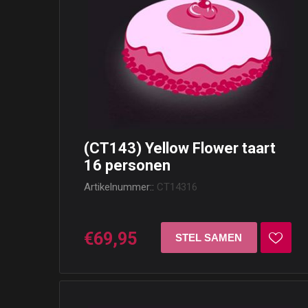
(CT143) Yellow Flower taart
16 personen
Artikelnummer::
CT14316
€69,95