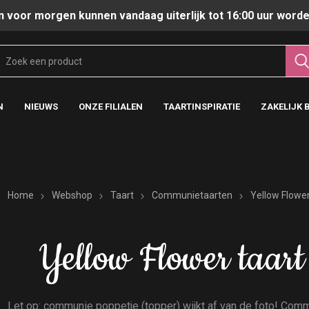
n voor morgen kunnen vandaag uiterlijk tot 16:00 uur worde
N
NIEUWS
ONZE FILIALEN
TAARTINSPIRATIE
ZAKELIJK 
Home
Webshop
Taart
Communietaarten
Yellow Flower
Yellow Flower taart
Let op: communie poppetje (topper) wijkt af van de foto! Com