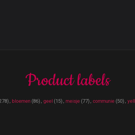
Product labels
278)
,
bloemen
(86)
,
geel
(15)
,
meisje
(77)
,
communie
(50)
,
yel