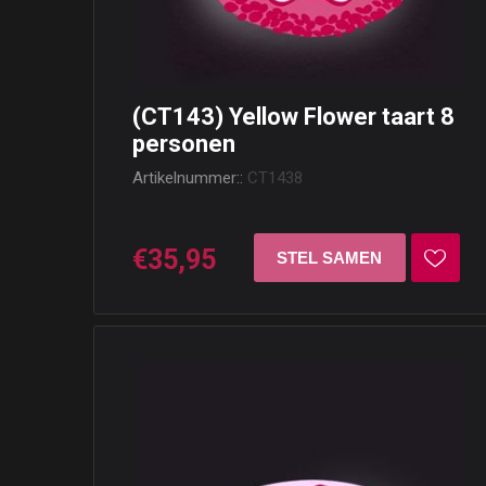
(CT143) Yellow Flower taart 8
personen
Artikelnummer::
CT1438
€35,95