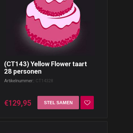
(CT143) Yellow Flower taart
28 personen
Artikelnummer::
CT14328
€129,95