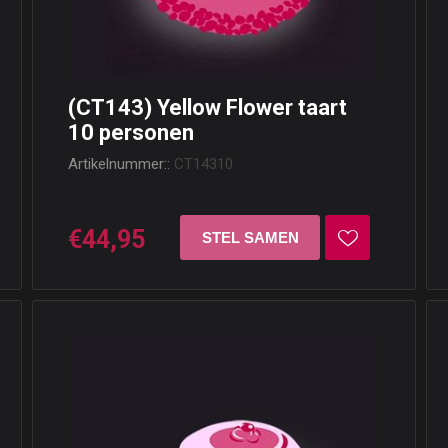
(CT143) Yellow Flower taart
10 personen
Artikelnummer::
CT14310
€44,95