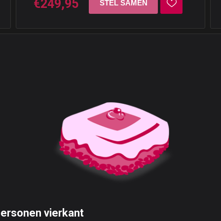
€249,95
personen vierkant