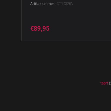
Artikelnummer::
CT14320V
€89,95
taart
(