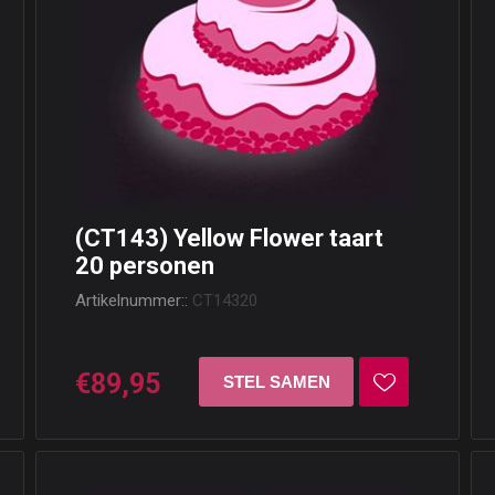
(CT143) Yellow Flower taart
20 personen
Artikelnummer::
CT14320
€89,95