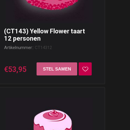
(CT143) Yellow Flower taart
12 personen
Artikelnummer::
CT14312
€53,95