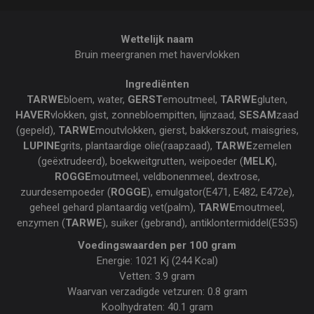
Wettelijk naam
Bruin meergranen met havervlokken
Ingrediënten
TARWE
bloem, water,
GERST
emoutmeel,
TARWE
gluten,
HAVER
vlokken, gist, zonnebloempitten, lijnzaad,
SESAM
zaad
(gepeld),
TARWE
moutvlokken, gierst, bakkerszout, maisgries,
LUPINE
grits, plantaardige olie(raapzaad),
TARWE
zemelen
(geëxtrudeerd), boekweitgrutten, weipoeder (
MELK
),
ROGGE
moutmeel, veldbonenmeel, dextrose,
zuurdesempoeder (
ROGGE
), emulgator(E471, E482, E472e),
geheel gehard plantaardig vet(palm),
TARWE
moutmeel,
enzymen (
TARWE
), suiker (gebrand), antiklontermiddel(E535)
Voedingswaarden per 100 gram
Energie: 1021 Kj (244 Kcal)
Vetten: 3.9 gram
Waarvan verzadigde vetzuren: 0.8 gram
Koolhydraten: 40.1 gram