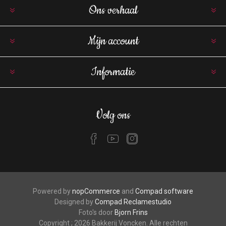
Ons verhaal
Mijn account
Informatie
Volg ons
Powered by
nopCommerce
and
Compad software
Designed by
Compad Reclamestudio
Foto's door
Bjorn Frins
Copyright ; 2026 Bakkerij Voncken. Alle rechten