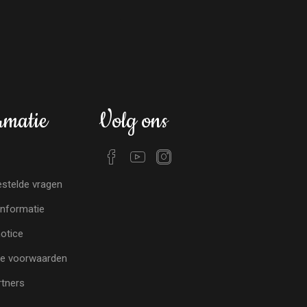
rmatie
Volg ons
stelde vragen
nformatie
notice
e voorwaarden
tners