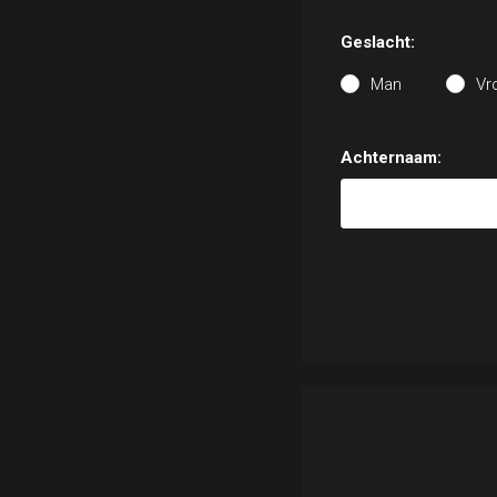
Geslacht:
Man
Vr
Achternaam: