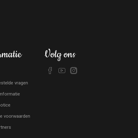
rmatie
Volg ons
stelde vragen
nformatie
notice
e voorwaarden
tners