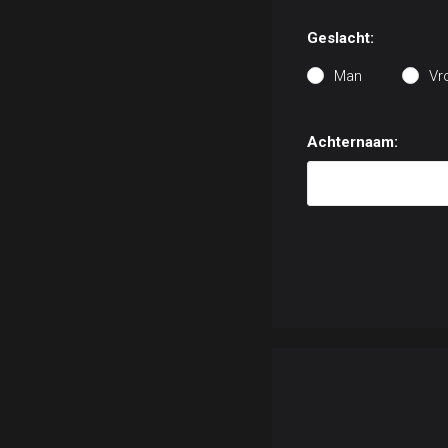
Geslacht:
Man
Vr
Achternaam: