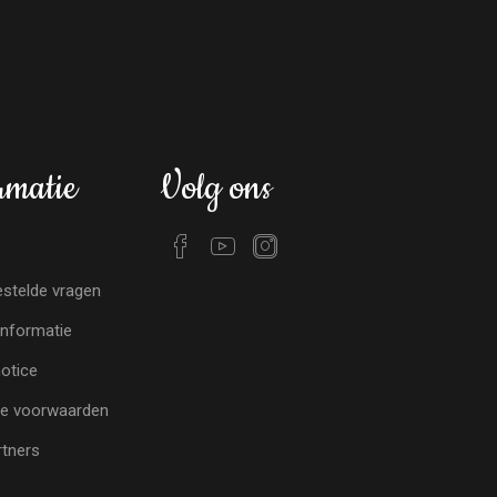
rmatie
Volg ons
stelde vragen
nformatie
notice
e voorwaarden
tners