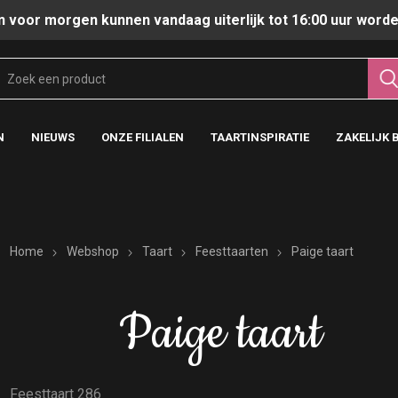
n voor morgen kunnen vandaag uiterlijk tot 16:00 uur worde
N
NIEUWS
ONZE FILIALEN
TAARTINSPIRATIE
ZAKELIJK 
Home
Webshop
Taart
Feesttaarten
Paige taart
Paige taart
Feesttaart 286