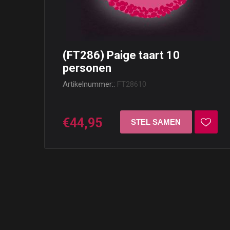
(FT286) Paige taart 10
personen
Artikelnummer::
FT28610
€44,95