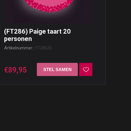
(FT286) Paige taart 20
personen
Artikelnummer::
FT28620
€89,95