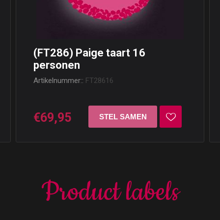
(FT286) Paige taart 16
personen
Artikelnummer::
FT28616
€69,95
Product labels