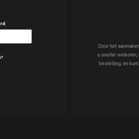
rd:
Door het aanmaken
u sneller winkelen,
n?
bestelling, en kun