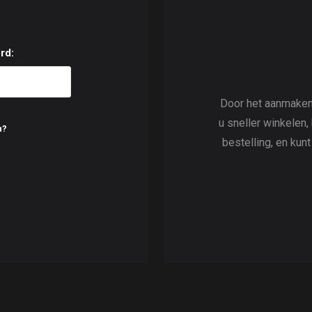
rd:
Door het aanmaken
u sneller winkelen,
n?
bestelling, en kun