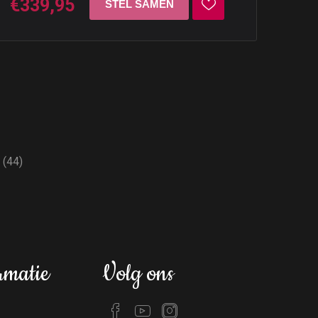
€339,95
(44)
rmatie
Volg ons