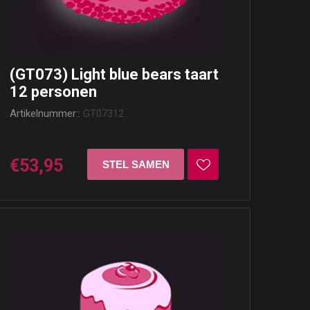
(GT073) Light blue bears taart
12 personen
Artikelnummer::
GT07312
€53,95