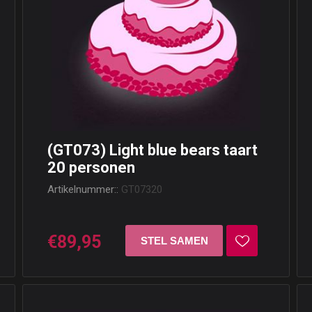
(GT073) Light blue bears taart
20 personen
Artikelnummer::
GT07320
€89,95