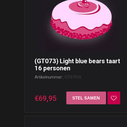
(GT073) Light blue bears taart
16 personen
Artikelnummer::
GT07316
€69,95