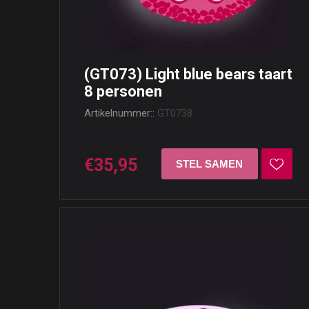
(GT073) Light blue bears taart
8 personen
Artikelnummer::
GT0738
€35,95