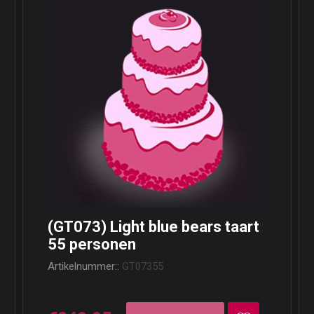
(GT073) Light blue bears taart
55 personen
Artikelnummer::
GT07355