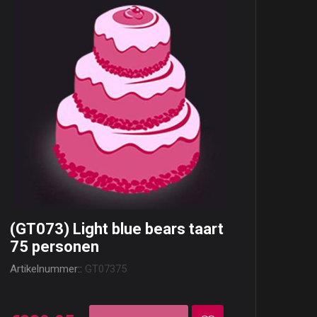
(GT073) Light blue bears taart
75 personen
Artikelnummer::
GT07375