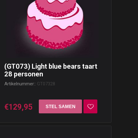
(GT073) Light blue bears taart
28 personen
Artikelnummer::
GT07328
€129,95