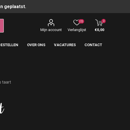
n geplaatst.
0
(0)
Mijn account
Verlanglijst
€0,00
BESTELLEN
OVER ONS
VACATURES
CONTACT
s taart
t