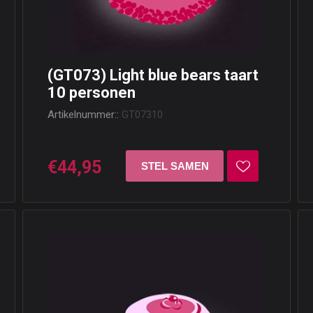
(GT073) Light blue bears taart
10 personen
Artikelnummer::
GT07310
€44,95