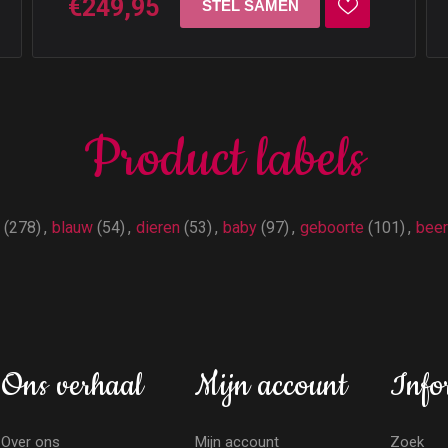
€249,95
Product labels
(278)
,
blauw
(54)
,
dieren
(53)
,
baby
(97)
,
geboorte
(101)
,
beer
Ons verhaal
Mijn account
Info
Over ons
Mijn account
Zoek