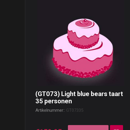
(GT073) Light blue bears taart
35 personen
Artikelnummer::
GT07335