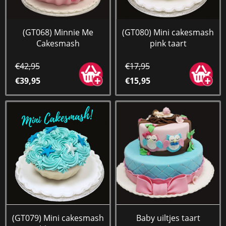
(GT068) Minnie Me
(GT080) Mini cakesmash
Cakesmash
pink taart
€42,95
€17,95
€39,95
€15,95
(GT079) Mini cakesmash
Baby uiltjes taart