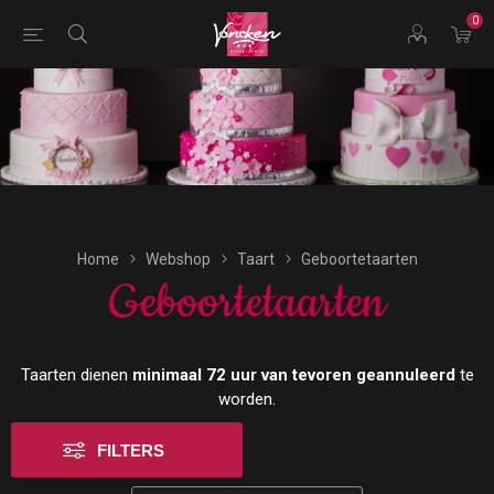
0
Bestellingen voor morgen kunnen vandaag uiterlijk tot
17:00 uur worden geplaatst.
Home
Webshop
Taart
Geboortetaarten
Geboortetaarten
Taarten dienen
minimaal 72 uur van tevoren geannuleerd
te
worden.
FILTERS